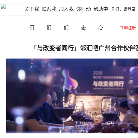
|
|
邵阳
切换城市
你好，请登录
立即注册
网站导航
关于我
联系我
加入我
邻汇动
帮助中
你好，请登录
们
们
们
态
心
|
立即注册
「与改变者同行」邻汇吧广州合作伙伴