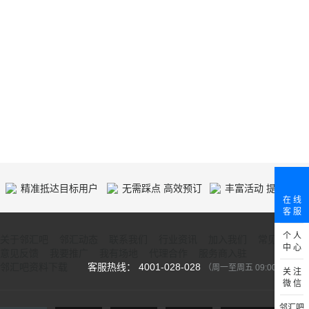
精准抵达目标用户
无需踩点 高效预订
丰富活动 提供人气
在 线
客 服
个 人
关于邻汇吧
邻汇动态
联系我们
行业资讯
加入我们
常见问题
中 心
意见反馈
我要推广
我有场地
代理合作
服务商入驻
邻汇吧资料下载
客服热线： 4001-028-028
（周一至周五 09:00-18:00）
关 注
微 信
邻汇吧