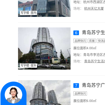
地址：杭州市西湖区古
场地：
杭州天亿大厦
写字楼 -室内
青岛苏宁生
6
品牌快闪
房展
快消
展位面积4.00㎡
地址：青岛市李沧区古
场地：
青岛苏宁生活
写字楼 -室外
青岛苏宁广
7
品牌快闪
展位面积6.00㎡