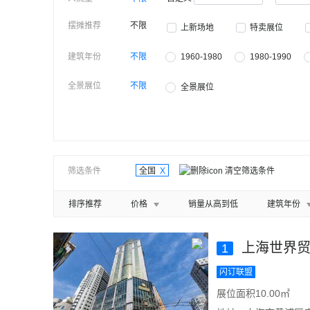
摆摊推荐
不限
上新场地
特卖展位
建筑年份
不限
1960-1980
1980-1990
全景展位
不限
全景展位
筛选条件
全国
X
清空筛选条件
排序推荐
价格
销量从高到低
建筑年份
上海世界贸
1
闪订联盟
展位面积10.00㎡