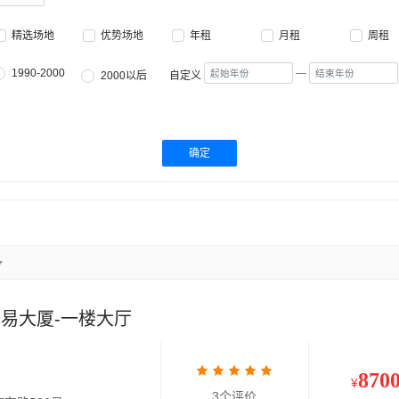
精选场地
优势场地
年租
月租
周租
1990-2000
—
2000以后
自定义
确定
易大厦-一楼大厅
870
¥
3个评价