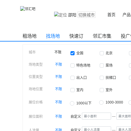
首页
产品
邵阳
切换城市
租场地
找场地
快速订
邻汇市集
投广
城市
不限
全国
北京
场地类型
不限
特色场地
菜场
位置类型
不限
出入口
扶梯口
场地位置
不限
室内
室外
展位价格
不限
1000-3000
1000以下
—
展位面积
不限
自定义
—
人流量
不限
自定义