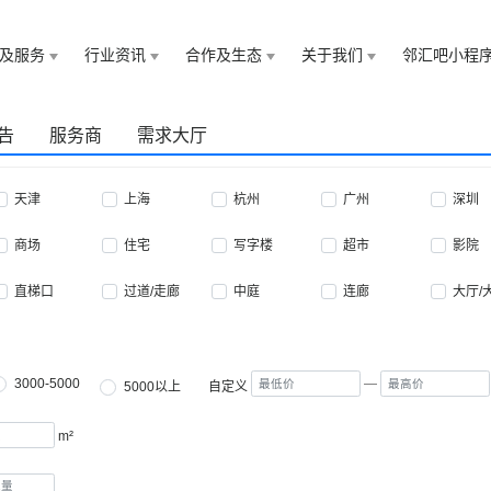
及服务
行业资讯
合作及生态
关于我们
邻汇吧小程
告
服务商
需求大厅
天津
上海
杭州
广州
深圳
商场
住宅
写字楼
超市
影院
直梯口
过道/走廊
中庭
连廊
大厅/
3000-5000
—
5000以上
自定义
m²