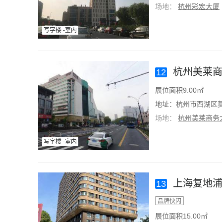
场地：
杭州彩宏大厦
写字楼 -室内
杭州美莱商
12
展位面积9.00㎡
地址：杭州市西湖区莫
场地：
杭州美莱商务
写字楼 -室内
上海复地浦
13
品牌快闪
展位面积15.00㎡