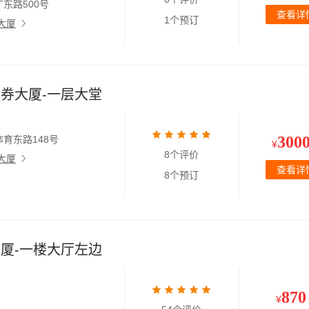
东路500号
查看详
1个预订
大厦
券大厦-一层大堂
300
育东路148号
¥
8个评价
大厦
查看详
8个预订
厦-一楼大厅左边
870
¥