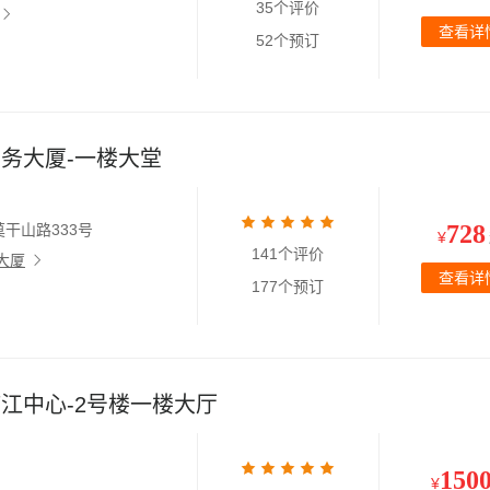
35个评价
查看详
52个预订
务大厦-一楼大堂
728
干山路333号
¥
141个评价
大厦
查看详
177个预订
江中心-2号楼一楼大厅
150
¥